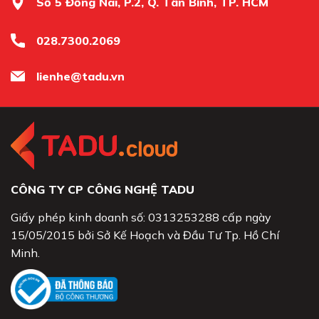
Số 5 Đồng Nai, P.2, Q. Tân Bình, TP. HCM
028.7300.2069
lienhe@tadu.vn
CÔNG TY CP CÔNG NGHỆ TADU
Giấy phép kinh doanh số: 0313253288 cấp ngày
15/05/2015 bởi Sở Kế Hoạch và Đầu Tư Tp. Hồ Chí
Minh.