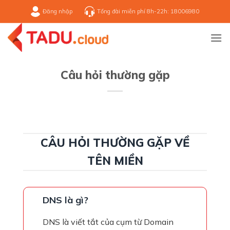
Bỏ
Đăng nhập
Tổng đài miễn phí 8h-22h: 18006980
qua
nội
dung
Câu hỏi thường gặp
CÂU HỎI THƯỜNG GẶP VỀ
TÊN MIỀN
DNS là gì?
DNS là viết tắt của cụm từ Domain