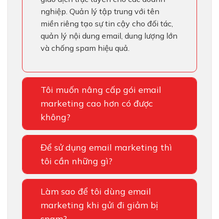
nghiệp. Quản lý tập trung với tên
miền riêng tạo sự tin cậy cho đối tác,
quản lý nội dung email, dung lượng lớn
và chống spam hiệu quả.
Tôi muốn nâng cấp gói email
marketing cao hơn có được
không?
Để sử dụng email marketing thì
tôi cần những gì?
Làm sao để tôi dùng email
marketing khi gửi đi giảm bị
spam?