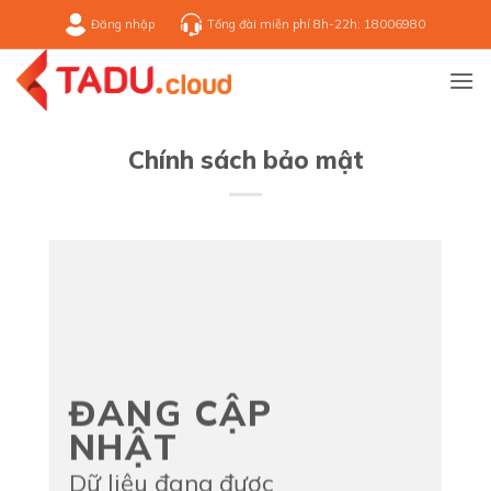
Bỏ
Đăng nhập
Tổng đài miễn phí 8h-22h: 18006980
qua
nội
dung
Chính sách bảo mật
ĐANG CẬP
NHẬT
Dữ liệu đang được