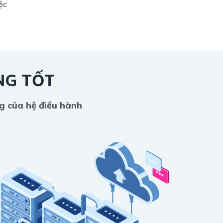
ệc
NG TỐT
ng của hệ điều hành