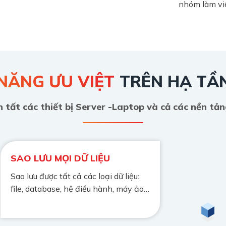
nhóm làm vi
NĂNG ƯU VIỆT
TRÊN HẠ TẦ
 tất các thiết bị Server -Laptop và cả các nền tả
SAO LƯU MỌI DỮ LIỆU
Sao lưu được tất cả các loại dữ liệu:
file, database, hệ điều hành, máy ảo…