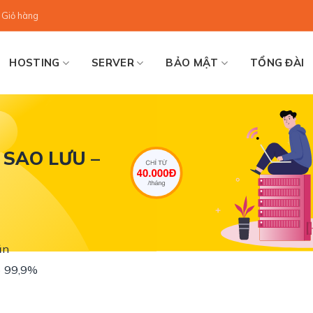
Giỏ hàng
HOSTING
SERVER
BẢO MẬT
TỔNG ĐÀI
 SAO LƯU –
ần
) 99,9%