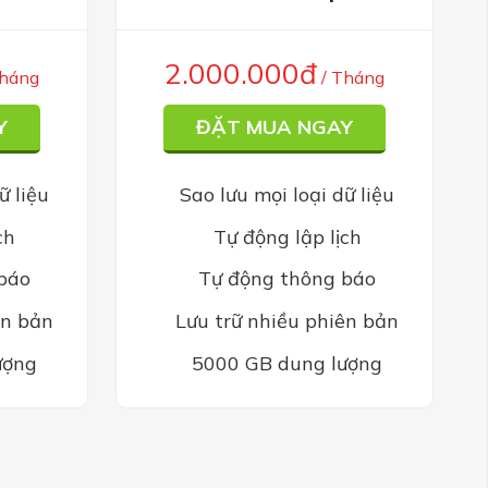
2.000.000đ
Tháng
/ Tháng
Y
ĐẶT MUA NGAY
ữ liệu
Sao lưu mọi loại dữ liệu
ch
Tự động lập lịch
báo
Tự động thông báo
ên bản
Lưu trữ nhiều phiên bản
ượng
5000 GB dung lượng