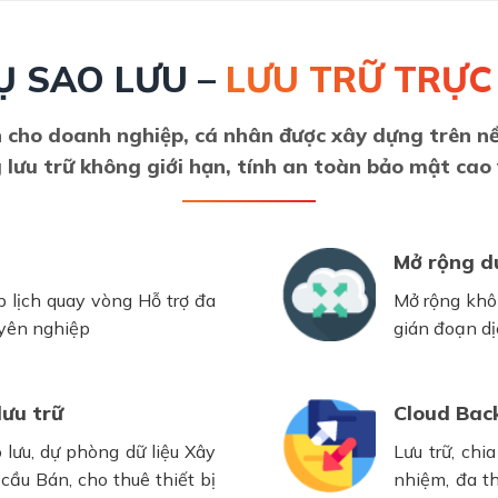
Ụ SAO LƯU –
LƯU TRỮ TRỰC
ện cho doanh nghiệp, cá nhân được xây dựng trên 
 lưu trữ không giới hạn, tính an toàn bảo mật cao 
Mở rộng d
ập lịch quay vòng Hỗ trợ đa
Mở rộng khôn
uyên nghiệp
gián đoạn dị
lưu trữ
Cloud Back
o lưu, dự phòng dữ liệu Xây
Lưu trữ, chi
cầu Bán, cho thuê thiết bị
nhiệm, đa t