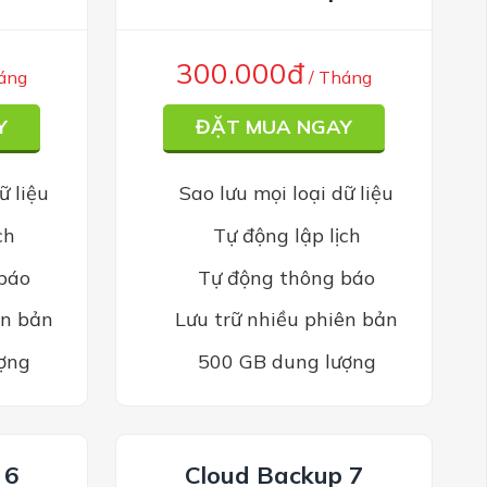
300.000đ
áng
/ Tháng
Y
ĐẶT MUA NGAY
ữ liệu
Sao lưu mọi loại dữ liệu
ch
Tự động lập lịch
báo
Tự động thông báo
ên bản
Lưu trữ nhiều phiên bản
ợng
500 GB dung lượng
 6
Cloud Backup 7