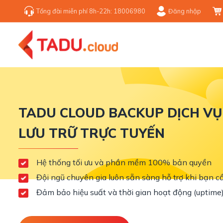
Bỏ
Tổng đài miễn phí 8h-22h: 18006980
Đăng nhập
qua
nội
dung
TADU CLOUD BACKUP DỊCH VỤ
LƯU TRỮ TRỰC TUYẾN
Hệ thống tối ưu và phần mềm 100% bản quyền
Đội ngũ chuyên gia luôn sẵn sàng hỗ trợ khi bạn c
Đảm bảo hiệu suất và thời gian hoạt động (uptime