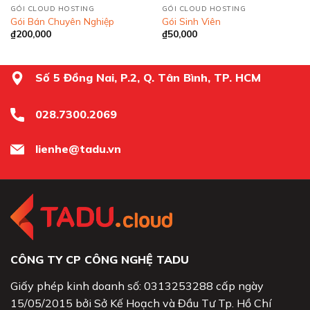
GÓI CLOUD HOSTING
GÓI CLOUD HOSTING
Gói Bán Chuyên Nghiệp
Gói Sinh Viên
₫
200,000
₫
50,000
Số 5 Đồng Nai, P.2, Q. Tân Bình, TP. HCM
028.7300.2069
lienhe@tadu.vn
CÔNG TY CP CÔNG NGHỆ TADU
Giấy phép kinh doanh số: 0313253288 cấp ngày
15/05/2015 bởi Sở Kế Hoạch và Đầu Tư Tp. Hồ Chí