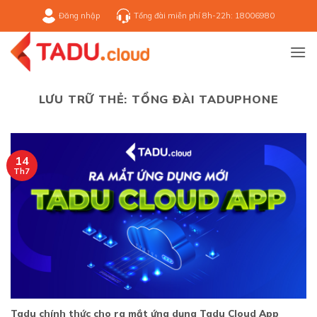
Bỏ
Đăng nhập
Tổng đài miễn phí 8h-22h: 18006980
qua
nội
dung
LƯU TRỮ THẺ:
TỔNG ĐÀI TADUPHONE
14
Th7
Tadu chính thức cho ra mắt ứng dụng Tadu Cloud App