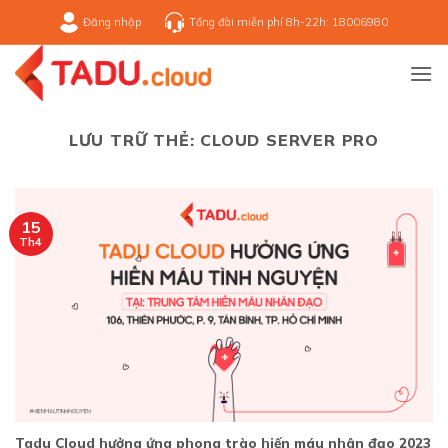
Bỏ
Đăng nhập
Tổng đài miễn phí 8h-22h: 18006980
qua
nội
dung
LƯU TRỮ THẺ:
CLOUD SERVER PRO
15
Th4
Tadu Cloud hưởng ứng phong trào hiến máu nhân đạo 2023