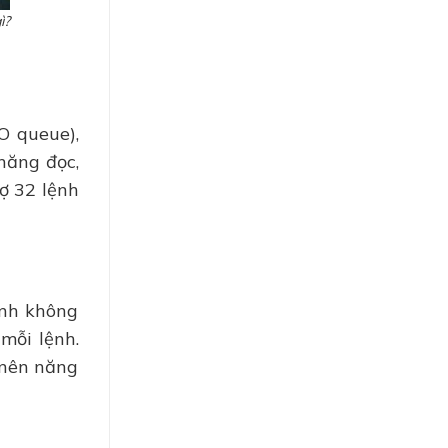
ì?
O queue),
năng đọc,
rợ 32 lệnh
ệnh không
mỗi lệnh.
 nên năng