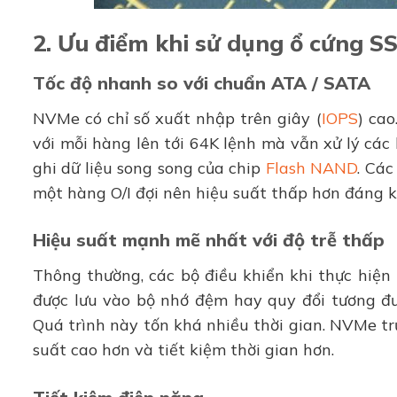
2. Ưu điểm khi sử dụng ổ cứng 
Tốc độ nhanh so với chuẩn ATA / SATA
NVMe có chỉ số xuất nhập trên giây (
IOPS
) cao
với mỗi hàng lên tới 64K lệnh mà vẫn xử lý các
ghi dữ liệu song song của chip
Flash NAND
. Cá
một hàng O/I đợi nên hiệu suất thấp hơn đáng 
Hiệu suất mạnh mẽ nhất với độ trễ thấp
Thông thường, các bộ điều khiển khi thực hiện
được lưu vào bộ nhớ đệm hay quy đổi tương đươ
Quá trình này tốn khá nhiều thời gian. NVMe tr
suất cao hơn và tiết kiệm thời gian hơn.