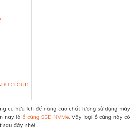
p
 TADU CLOUD
ng cụ hữu ích để nâng cao chất lượng sử dụng máy 
ện nay là
ổ cứng SSD NVMe
. Vậy loại ổ cứng này có
t sau đây nhé!