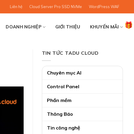
Liên hệ
Cloud Server Pro SSD NVMe
WordPress WAF
DOANH NGHIỆP
GIỚI THIỆU
KHUYẾN MÃI
TIN TỨC TADU CLOUD
Chuyên mục AI
Control Panel
Phần mềm
Thông Báo
Tin công nghệ