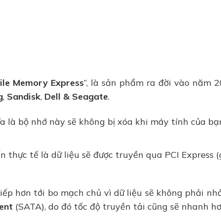
ile Memory Express
”, là sản phẩm ra đời vào năm 2
g
,
Sandisk
,
Dell
&
Seagate
.
ĩa là bộ nhớ này sẽ không bị xóa khi máy tính của bạ
n thực tế là dữ liệu sẽ được truyền qua PCI Express (
tiếp hơn tới bo mạch chủ vì dữ liệu sẽ không phải nh
ent
(SATA), do đó tốc độ truyền tải cũng sẽ nhanh hơ