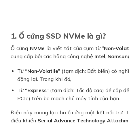
1. Ổ cứng SSD NVMe là gì?
Ổ cứng
NVMe
là viết tắt của cụm từ “
Non-Volat
cung cấp bởi các hãng công nghệ
Intel
,
Samsun
Từ
“Non-Volatile”
(tạm dịch: Bất biến) có ngh
động lại. Trong khi đó,
Từ
“Express”
(tạm dịch: Tốc độ cao) đề cập đế
PCIe) trên bo mạch chủ máy tính của bạn.
Điều này mang lại cho ổ cứng một kết nối trực 
điều khiển
Serial Advance Technology Attachm