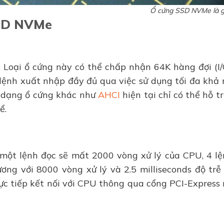
Ổ cứng SSD NVMe là g
SSD NVMe
. Loại ổ cứng này có thể chấp nhận 64K hàng đợi (I/
 lệnh xuất nhập đầy đủ qua việc sử dụng tối đa khả 
c dạng ổ cứng khác như
AHCI
hiện tại chỉ có thể hỗ t
kể.
 một lệnh đọc sẽ mất 2000 vòng xử lý của CPU, 4 l
ng với 8000 vòng xử lý và 2.5 milliseconds độ trễ 
ực tiếp kết nối với CPU thông qua cổng PCI-Express