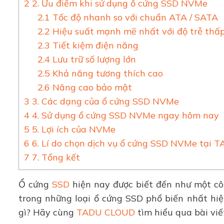
2
2. Ưu điểm khi sử dụng ổ cứng SSD NVMe
2.1
Tốc độ nhanh so với chuẩn ATA / SATA
2.2
Hiệu suất mạnh mẽ nhất với độ trễ thấ
2.3
Tiết kiệm điện năng
2.4
Lưu trữ số lượng lớn
2.5
Khả năng tương thích cao
2.6
Nâng cao bảo mật
3
3. Các dạng của ổ cứng SSD NVMe
4
4. Sử dụng ổ cứng SSD NVMe ngay hôm nay
5
5. Lợi ích của NVMe
6
6. Lí do chọn dịch vụ ổ cứng SSD NVMe tại
7
7. Tổng kết
Ổ cứng
SSD
hiện nay được biết đến như một cô
trong những loại ổ cứng SSD phổ biến nhất hi
gì? Hãy cùng
TADU CLOUD
tìm hiểu qua bài viế