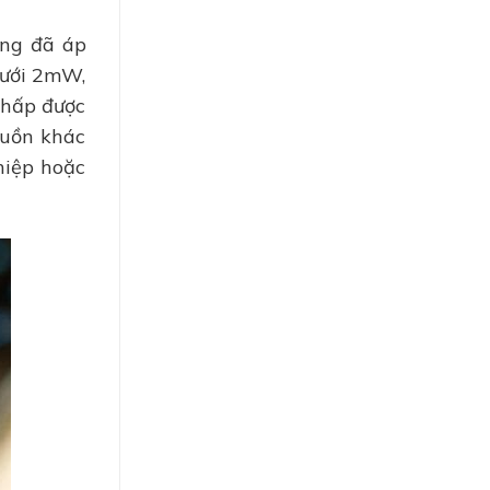
ãng đã áp
dưới 2mW,
thấp được
guồn khác
hiệp hoặc