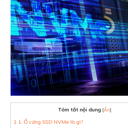
Tóm tắt nội dung
[
Ẩn
]
1
1. Ổ cứng SSD NVMe là gì?