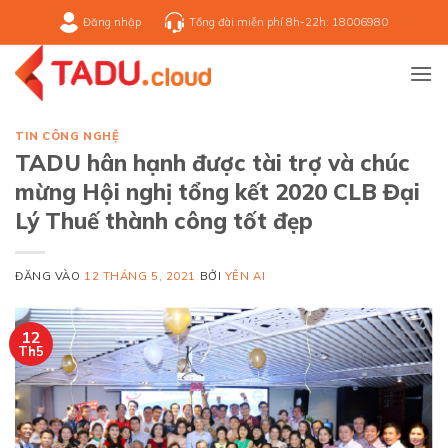
Bỏ
Đăng nhập
Tổng đài miễn phí 8h-22h: 18006980
qua
nội
dung
TIN CÔNG NGHỆ
TADU hân hạnh được tài trợ và chúc
mừng Hội nghị tổng kết 2020 CLB Đại
Lý Thuế thành công tốt đẹp
ĐĂNG VÀO
12 THÁNG 5, 2021
BỞI
YÊN AI
12
Th5