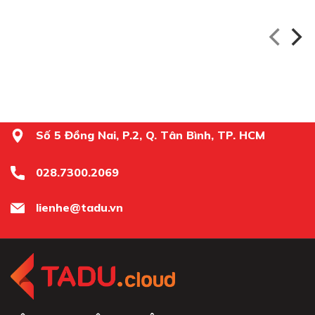
Số 5 Đồng Nai, P.2, Q. Tân Bình, TP. HCM
028.7300.2069
lienhe@tadu.vn