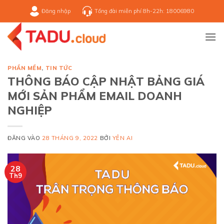
Bỏ
Đăng nhập
Tổng đài miễn phí 8h-22h: 18006980
qua
nội
dung
PHẦN MỀM
,
TIN TỨC
THÔNG BÁO CẬP NHẬT BẢNG GIÁ
MỚI SẢN PHẨM EMAIL DOANH
NGHIỆP
ĐĂNG VÀO
28 THÁNG 9, 2022
BỞI
YÊN AI
28
Th9