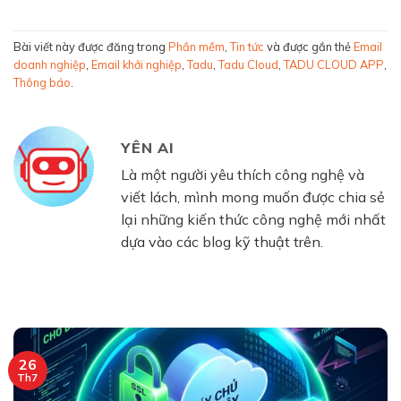
Bài viết này được đăng trong
Phần mềm
,
Tin tức
và được gắn thẻ
Email
doanh nghiệp
,
Email khởi nghiệp
,
Tadu
,
Tadu Cloud
,
TADU CLOUD APP
,
Thông báo
.
YÊN AI
Là một người yêu thích công nghệ và
viết lách, mình mong muốn được chia sẻ
lại những kiến thức công nghệ mới nhất
dựa vào các blog kỹ thuật trên.
26
Th7